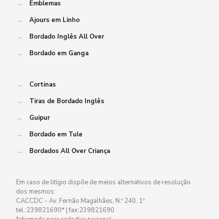
→
Emblemas
→
Ajours em Linho
→
Bordado Inglês All Over
→
Bordado em Ganga
→
Cortinas
→
Tiras de Bordado Inglês
→
Guipur
→
Bordado em Tule
→
Bordados All Over Criança
Em caso de litígio dispõe de meios alternativos de resolução
dos mesmos:
CACCDC - Av. Fernão Magalhães, N.º 240, 1º
tel.:239821690* | fax:239821690