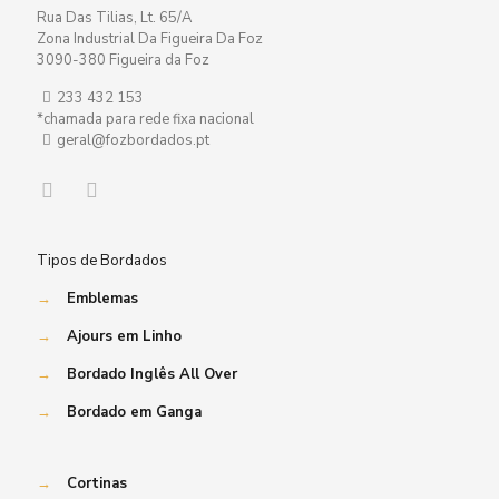
Rua Das Tilias, Lt. 65/A
Zona Industrial Da Figueira Da Foz
3090-380 Figueira da Foz
233 432 153
*chamada para rede fixa nacional
geral@fozbordados.pt
Tipos de Bordados
→
Emblemas
→
Ajours em Linho
→
Bordado Inglês All Over
→
Bordado em Ganga
→
Cortinas