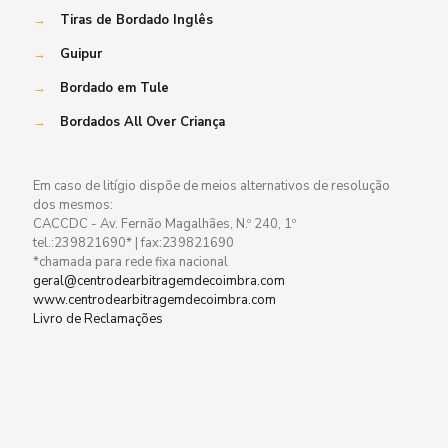
→
Tiras de Bordado Inglês
→
Guipur
→
Bordado em Tule
→
Bordados All Over Criança
Em caso de litígio dispõe de meios alternativos de resolução
dos mesmos:
CACCDC - Av. Fernão Magalhães, N.º 240, 1º
tel.:239821690* | fax:239821690
*chamada para rede fixa nacional
geral@centrodearbitragemdecoimbra.com
www.centrodearbitragemdecoimbra.com
Livro de Reclamações