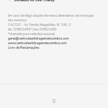
→
Bordados All Over Criança
Em caso de litígio dispõe de meios alternativos de resolução
dos mesmos:
CACCDC - Av. Fernão Magalhães, N.º 240, 1º
tel.:239821690* | fax:239821690
*chamada para rede fixa nacional
geral@centrodearbitragemdecoimbra.com
www.centrodearbitragemdecoimbra.com
Livro de Reclamações