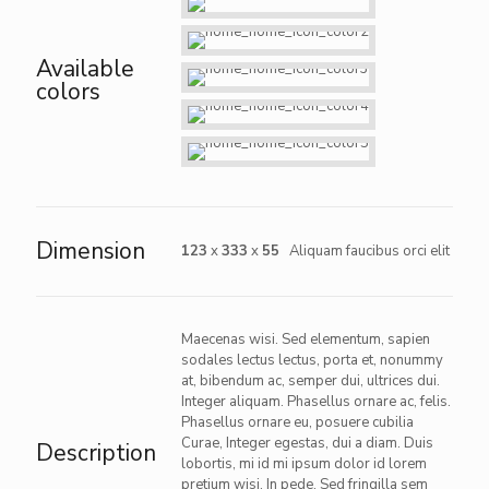
Available
colors
Dimension
123
x
333
x
55
Aliquam faucibus orci elit
Maecenas wisi. Sed elementum, sapien
sodales lectus lectus, porta et, nonummy
at, bibendum ac, semper dui, ultrices dui.
Integer aliquam. Phasellus ornare ac, felis.
Phasellus ornare eu, posuere cubilia
Curae, Integer egestas, dui a diam. Duis
Description
lobortis, mi id mi ipsum dolor id lorem
pretium wisi. In pede. Sed fringilla sem