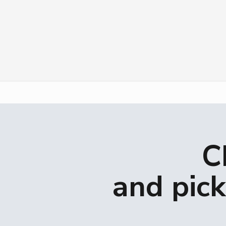
C
and pick