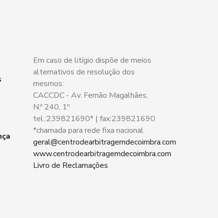
Em caso de litígio dispõe de meios
alternativos de resolução dos
s
mesmos:
CACCDC - Av. Fernão Magalhães,
N.º 240, 1º
tel.:239821690* | fax:239821690
*chamada para rede fixa nacional
nça
geral@centrodearbitragemdecoimbra.com
www.centrodearbitragemdecoimbra.com
Livro de Reclamações