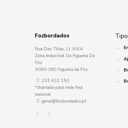
Tipo
Fozbordados
→
E
Rua Das Tilias, Lt. 65/A
Zona Industrial Da Figueira Da
→
A
Foz
3090-380 Figueira da Foz
→
B
233 432 153
→
B
*chamada para rede fixa
nacional
geral@fozbordados.pt