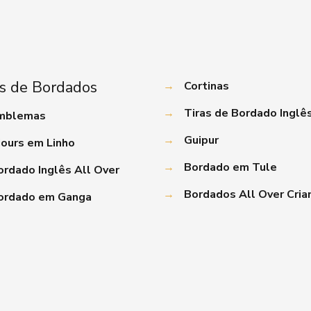
s de Bordados
→
Cortinas
→
Tiras de Bordado Inglê
mblemas
→
Guipur
jours em Linho
→
Bordado em Tule
ordado Inglês All Over
→
Bordados All Over Cria
ordado em Ganga