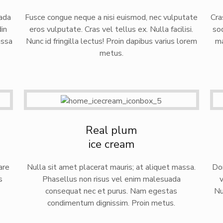
uada
Fusce congue neque a nisi euismod, nec vulputate
Cra
din
eros vulputate. Cras vel tellus ex. Nulla facilisi.
sod
assa
Nunc id fringilla lectus! Proin dapibus varius lorem
ma
metus.
Real plum
ice cream
are
Nulla sit amet placerat mauris; at aliquet massa.
Don
s
Phasellus non risus vel enim malesuada
consequat nec et purus. Nam egestas
Nu
condimentum dignissim. Proin metus.