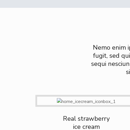
Nemo enim ip
fugit, sed q
sequi nesciun
s
Real strawberry
ice cream