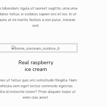
s bibendum, ligula ut laoreet sagittis, urna urna
ales tellus; in sodales sapien orci at leo. In ut
uris at mi mattis facilisis a non purus. Aenean
sed.
Real raspberry
ice cream
ec ut tellus quis orci sollicitudin fringilla. Nam
vehicula sem eget lectus commodo egestas.
lla id molestie lorem? Proin aliquam turpis ut
enim cras amet.