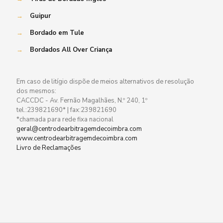
→
Guipur
→
Bordado em Tule
→
Bordados All Over Criança
Em caso de litígio dispõe de meios alternativos de resolução
dos mesmos:
CACCDC - Av. Fernão Magalhães, N.º 240, 1º
tel.:239821690* | fax:239821690
*chamada para rede fixa nacional
geral@centrodearbitragemdecoimbra.com
www.centrodearbitragemdecoimbra.com
Livro de Reclamações