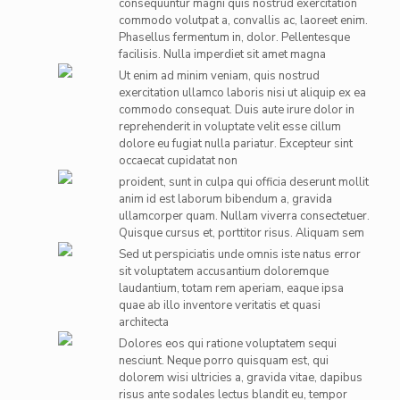
consequuntur magni quis nostrud exercitation
commodo volutpat a, convallis ac, laoreet enim.
Phasellus fermentum in, dolor. Pellentesque
facilisis. Nulla imperdiet sit amet magna
Ut enim ad minim veniam, quis nostrud
exercitation ullamco laboris nisi ut aliquip ex ea
commodo consequat. Duis aute irure dolor in
reprehenderit in voluptate velit esse cillum
dolore eu fugiat nulla pariatur. Excepteur sint
occaecat cupidatat non
proident, sunt in culpa qui officia deserunt mollit
anim id est laborum bibendum a, gravida
ullamcorper quam. Nullam viverra consectetuer.
Quisque cursus et, porttitor risus. Aliquam sem
Sed ut perspiciatis unde omnis iste natus error
sit voluptatem accusantium doloremque
laudantium, totam rem aperiam, eaque ipsa
quae ab illo inventore veritatis et quasi
architecta
Dolores eos qui ratione voluptatem sequi
nesciunt. Neque porro quisquam est, qui
dolorem wisi ultricies a, gravida vitae, dapibus
risus ante sodales lectus blandit eu, tempor