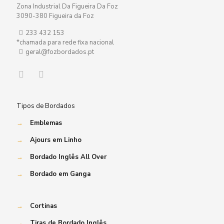
Zona Industrial Da Figueira Da Foz
3090-380 Figueira da Foz
233 432 153
*chamada para rede fixa nacional
geral@fozbordados.pt
Tipos de Bordados
→
Emblemas
→
Ajours em Linho
→
Bordado Inglês All Over
→
Bordado em Ganga
→
Cortinas
→
Tiras de Bordado Inglês