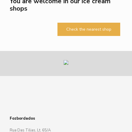
You are welcome in our ice cream
shops
Check the nearest shop
Fozbordados
Rua Das Tilias, Lt. 65/A